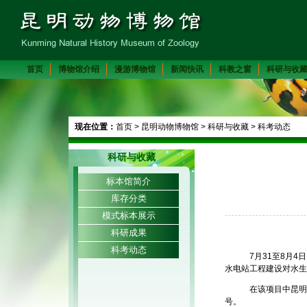
首页
博物馆介绍
漫游博物馆
新闻快讯
科教之窗
科研与收
现在位置：
首页
>
昆明动物博物馆
>
科研与收藏
>
科考动态
科研与收藏
标本馆简介
库存分类
模式标本展示
科研成果
科考动态
7
月
31
至
8
月
4
日
水电站工程建设对水生
在该项目中昆明
号。