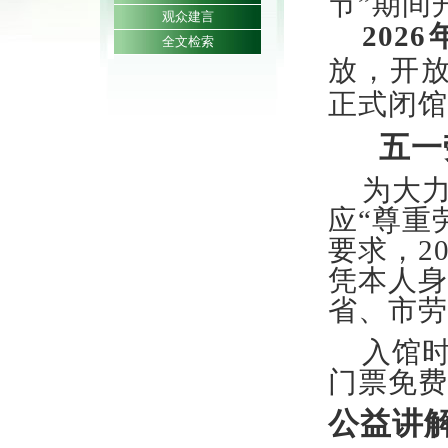
节”期间
观众建言
202
全文检索
放，开
正式闭馆
五一
为大
应
“
尊重
要求，20
凭本人身
省、市劳
入
馆
门票
免费
公益讲