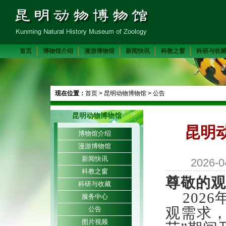
首页
博物馆介绍
漫游博物馆
新闻快讯
科教之窗
科研与收
现在位置：
首页
>
昆明动物博物馆
>
公告
昆明动物博物馆
昆明
博物馆介绍
漫游博物馆
新闻快讯
2026-
科教之窗
尊敬的观
科研与收藏
202
服务中心
观需求，
公告
图片视频